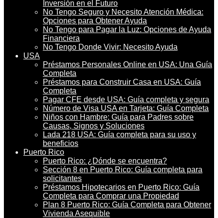
Inversión en el Futuro
No Tengo Seguro y Necesito Atención Médica:
Opciones para Obtener Ayuda
No Tengo para Pagar la Luz: Opciones de Ayuda
Financiera
No Tengo Donde Vivir: Necesito Ayuda
USA
Préstamos Personales Online en USA: Una Guía
Completa
Préstamos para Construir Casa en USA: Guía
Completa
Pagar CFE desde USA: Guía completa y segura
Número de Visa USA en Tarjeta: Guía Completa
Niños con Hambre: Guía para Padres sobre
Causas, Signos y Soluciones
Lada 218 USA: Guía completa para su uso y
beneficios
Puerto Rico
Puerto Rico: ¿Dónde se encuentra?
Sección 8 en Puerto Rico: Guía completa para
solicitantes
Préstamos Hipotecarios en Puerto Rico: Guía
Completa para Comprar una Propiedad
Plan 8 Puerto Rico: Guía Completa para Obtener
Vivienda Asequible