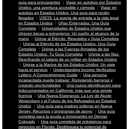
guía para principiantes
Viajar en autobús por Estados
Unidos: una aventura accesible y cómoda
Viajar en
autobús en Estados Unidos: Una guía para recién
llegados
USCIS: La puerta de entrada a la vida legal
en Estados Unidos
Uñas Enterradas: Una Guía
Completa
Universidades de Estados Unidos que
ofrecen becas a extranjeros: Un sueño al alcance de tu
mano
Unirse al Ejército: Requisitos y Guía Completa
Unirse al Ejército de los Estados Unidos: Una Guía
Completa
Unirse a las Fuerzas Armadas de los
Estados Unidos: Tu Guía Completa
Unirse a las filas:
Descifrando el salario de un militar en Estados Unidos
Unirse a la Marina de los Estados Unidos: Un viaje
hacia el servicio
Understanding Income Verification
Letters: A Comprehensive Guide
Una persona
incapacitada puede trabajar: Rompiendo barreras y
creando oportunidades
Una nueva identificación para
indocumentados en California: más que una simple
licencia
Una Nueva Esperanza: La Ley de Ajuste
Venezolano y el Futuro de los Refugiados en Estados
Unidos
Una guía para madres solteras en Nueva
Jersey: Recursos y programas de apoyo
Una guía
completa para la ayuda a inmigrantes en Denver,
Colorado
Una guía completa de préstamos para
negocios en Florida: Desbloquea tu potencial de