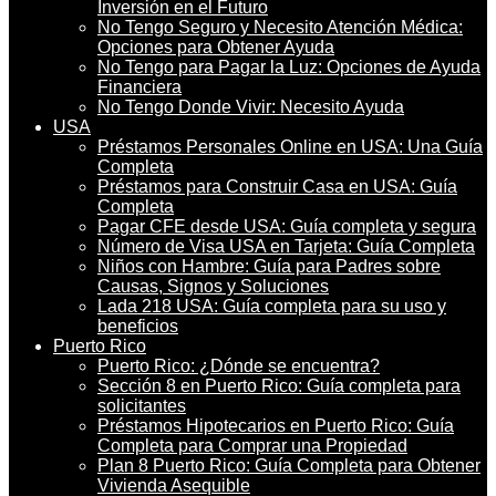
Inversión en el Futuro
No Tengo Seguro y Necesito Atención Médica:
Opciones para Obtener Ayuda
No Tengo para Pagar la Luz: Opciones de Ayuda
Financiera
No Tengo Donde Vivir: Necesito Ayuda
USA
Préstamos Personales Online en USA: Una Guía
Completa
Préstamos para Construir Casa en USA: Guía
Completa
Pagar CFE desde USA: Guía completa y segura
Número de Visa USA en Tarjeta: Guía Completa
Niños con Hambre: Guía para Padres sobre
Causas, Signos y Soluciones
Lada 218 USA: Guía completa para su uso y
beneficios
Puerto Rico
Puerto Rico: ¿Dónde se encuentra?
Sección 8 en Puerto Rico: Guía completa para
solicitantes
Préstamos Hipotecarios en Puerto Rico: Guía
Completa para Comprar una Propiedad
Plan 8 Puerto Rico: Guía Completa para Obtener
Vivienda Asequible