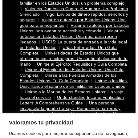
familiar en los Estados Unidos: un problema complejo
Violencia Doméstica Contra el Hombre: Un Problema
Silenciado
Vigo: Envíos de dinero rápidos, sencillos y
seguros
Viajar en autobús por Estados Unidos: Una
guía para principiantes
Viajar en autobús por Estados
Unidos: una aventura accesible y cómoda
Viajar en
autobús en Estados Unidos: Una guía para recién
llegados
USCIS: La puerta de entrada a la vida legal
en Estados Unidos
Uñas Enterradas: Una Guía
Completa
Universidades de Estados Unidos que
ofrecen becas a extranjeros: Un sueño al alcance de tu
mano
Unirse al Ejército: Requisitos y Guía Completa
Unirse al Ejército de los Estados Unidos: Una Guía
Completa
Unirse a las Fuerzas Armadas de los
Estados Unidos: Tu Guía Completa
Unirse a las filas:
Descifrando el salario de un militar en Estados Unidos
Unirse a la Marina de los Estados Unidos: Un viaje
hacia el servicio
Understanding Income Verification
Letters: A Comprehensive Guide
Una persona
incapacitada puede trabajar: Rompiendo barreras y
creando oportunidades
Una nueva identificación para
indocumentados en California: más que una simple
Valoramos tu privacidad
licencia
Una Nueva Esperanza: La Ley de Ajuste
Venezolano y el Futuro de los Refugiados en Estados
Usamos cookies para mejorar su experiencia de navegación,
Unidos
Una guía para madres solteras en Nueva