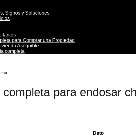
s, Signos y Soluciones
icios
citantes
mpleta para Comprar una Propiedad
Vivienda Asequible
uía completa
erso
completa para endosar ch
Dato