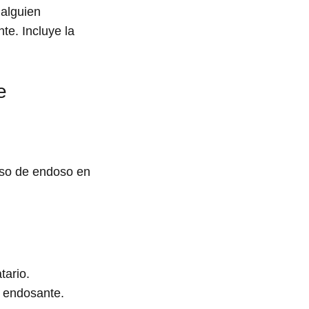
 alguien
te. Incluye la
e
caso de endoso en
tario.
l endosante.