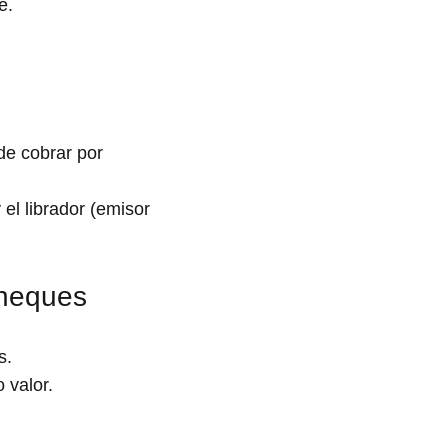
e.
de cobrar por
el librador (emisor
heques
s.
 valor.