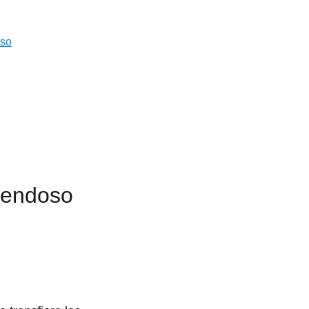
rso
 endoso