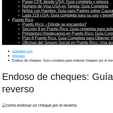
Pagar CFE desde USA: Guía completa y segura
Número de Visa USA en Tarjeta: Guía Completa
Niños con Hambre: Guía para Padres sobre Causa
Lada 218 USA: Guía completa para su uso y benef
Puerto Rico
Puerto Rico: ¿Dónde se encuentra?
Sección 8 en Puerto Rico: Guía completa para soli
Préstamos Hipotecarios en Puerto Rico: Guía Co
Plan 8 Puerto Rico: Guía Completa para Obtener 
Oficinas del Seguro Social en Puerto Rico: Una g
unidadlat.com
Articulos
Endoso de cheques: Guía completa para endosar cheques por el rev
Endoso de cheques: Guía 
reverso