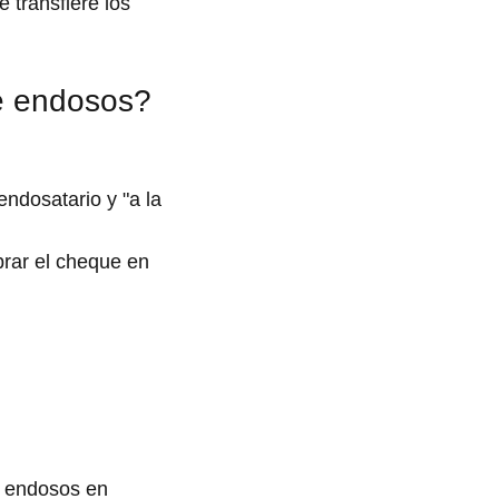
 transfiere los
de endosos?
ndosatario y "a la
brar el cheque en
a endosos en