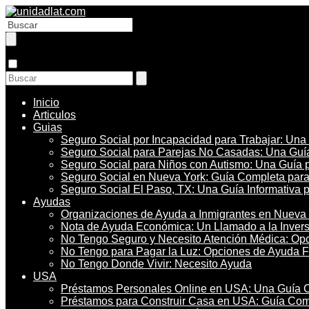
Inicio
Articulos
Guias
Seguro Social por Incapacidad para Trabajar: Una
Seguro Social para Parejas No Casadas: Una Guía
Seguro Social para Niños con Autismo: Una Guía 
Seguro Social en Nueva York: Guía Completa par
Seguro Social El Paso, TX: Una Guía Informativa 
Ayudas
Organizaciones de Ayuda a Inmigrantes en Nueva 
Nota de Ayuda Económica: Un Llamado a la Inversi
No Tengo Seguro y Necesito Atención Médica: Op
No Tengo para Pagar la Luz: Opciones de Ayuda F
No Tengo Donde Vivir: Necesito Ayuda
USA
Préstamos Personales Online en USA: Una Guía 
Préstamos para Construir Casa en USA: Guía Com