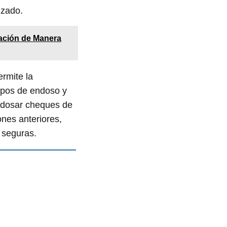
izado.
tación de Manera
rmite la
tipos de endoso y
endosar cheques de
nes anteriores,
 seguras.