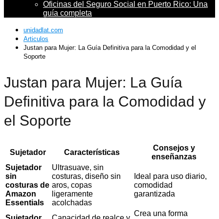
Oficinas del Seguro Social en Puerto Rico: Una
guía completa
unidadlat.com
Articulos
Justan para Mujer: La Guía Definitiva para la Comodidad y el
Soporte
Justan para Mujer: La Guía
Definitiva para la Comodidad y
el Soporte
Consejos y
Sujetador
Características
enseñanzas
Sujetador
Ultrasuave, sin
sin
costuras, diseño sin
Ideal para uso diario,
costuras de
aros, copas
comodidad
Amazon
ligeramente
garantizada
Essentials
acolchadas
Crea una forma
Sujetador
Capacidad de realce y