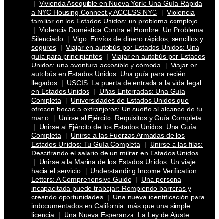
Vivienda Asequible en Nueva York: Una Guía Rápida
a NYC Housing Connect y ACCESS NYC
Violencia
familiar en los Estados Unidos: un problema complejo
Violencia Doméstica Contra el Hombre: Un Problema
Silenciado
Vigo: Envíos de dinero rápidos, sencillos y
seguros
Viajar en autobús por Estados Unidos: Una
guía para principiantes
Viajar en autobús por Estados
Unidos: una aventura accesible y cómoda
Viajar en
autobús en Estados Unidos: Una guía para recién
llegados
USCIS: La puerta de entrada a la vida legal
en Estados Unidos
Uñas Enterradas: Una Guía
Completa
Universidades de Estados Unidos que
ofrecen becas a extranjeros: Un sueño al alcance de tu
mano
Unirse al Ejército: Requisitos y Guía Completa
Unirse al Ejército de los Estados Unidos: Una Guía
Completa
Unirse a las Fuerzas Armadas de los
Estados Unidos: Tu Guía Completa
Unirse a las filas:
Descifrando el salario de un militar en Estados Unidos
Unirse a la Marina de los Estados Unidos: Un viaje
hacia el servicio
Understanding Income Verification
Letters: A Comprehensive Guide
Una persona
incapacitada puede trabajar: Rompiendo barreras y
creando oportunidades
Una nueva identificación para
indocumentados en California: más que una simple
licencia
Una Nueva Esperanza: La Ley de Ajuste