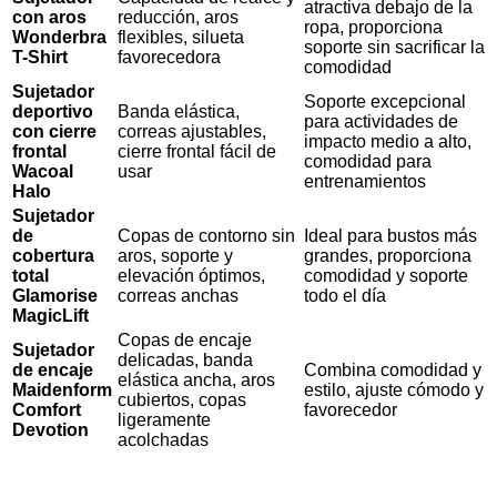
atractiva debajo de la
con aros
reducción, aros
ropa, proporciona
Wonderbra
flexibles, silueta
soporte sin sacrificar la
T-Shirt
favorecedora
comodidad
Sujetador
Soporte excepcional
deportivo
Banda elástica,
para actividades de
con cierre
correas ajustables,
impacto medio a alto,
frontal
cierre frontal fácil de
comodidad para
Wacoal
usar
entrenamientos
Halo
Sujetador
de
Copas de contorno sin
Ideal para bustos más
cobertura
aros, soporte y
grandes, proporciona
total
elevación óptimos,
comodidad y soporte
Glamorise
correas anchas
todo el día
MagicLift
Copas de encaje
Sujetador
delicadas, banda
de encaje
Combina comodidad y
elástica ancha, aros
Maidenform
estilo, ajuste cómodo y
cubiertos, copas
Comfort
favorecedor
ligeramente
Devotion
acolchadas