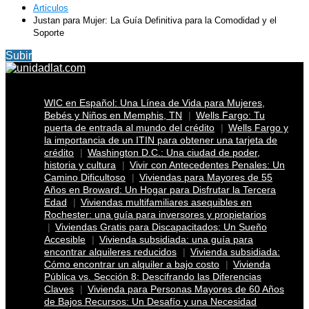
Articulos
Justan para Mujer: La Guía Definitiva para la Comodidad y el
Soporte
Subir
WIC en Español: Una Línea de Vida para Mujeres,
Bebés y Niños en Memphis, TN
Wells Fargo: Tu
puerta de entrada al mundo del crédito
Wells Fargo y
la importancia de un ITIN para obtener una tarjeta de
crédito
Washington D.C.: Una ciudad de poder,
historia y cultura
Vivir con Antecedentes Penales: Un
Camino Dificultoso
Viviendas para Mayores de 55
Años en Broward: Un Hogar para Disfrutar la Tercera
Edad
Viviendas multifamiliares asequibles en
Rochester: una guía para inversores y propietarios
Viviendas Gratis para Discapacitados: Un Sueño
Accesible
Vivienda subsidiada: una guía para
encontrar alquileres reducidos
Vivienda subsidiada:
Cómo encontrar un alquiler a bajo costo
Vivienda
Pública vs. Sección 8: Descifrando las Diferencias
Claves
Vivienda para Personas Mayores de 60 Años
de Bajos Recursos: Un Desafío y una Necesidad