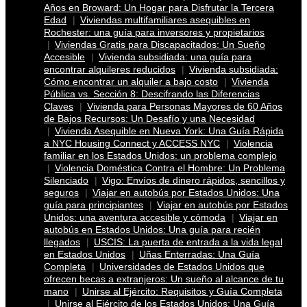
Años en Broward: Un Hogar para Disfrutar la Tercera
Edad
Viviendas multifamiliares asequibles en
Rochester: una guía para inversores y propietarios
Viviendas Gratis para Discapacitados: Un Sueño
Accesible
Vivienda subsidiada: una guía para
encontrar alquileres reducidos
Vivienda subsidiada:
Cómo encontrar un alquiler a bajo costo
Vivienda
Pública vs. Sección 8: Descifrando las Diferencias
Claves
Vivienda para Personas Mayores de 60 Años
de Bajos Recursos: Un Desafío y una Necesidad
Vivienda Asequible en Nueva York: Una Guía Rápida
a NYC Housing Connect y ACCESS NYC
Violencia
familiar en los Estados Unidos: un problema complejo
Violencia Doméstica Contra el Hombre: Un Problema
Silenciado
Vigo: Envíos de dinero rápidos, sencillos y
seguros
Viajar en autobús por Estados Unidos: Una
guía para principiantes
Viajar en autobús por Estados
Unidos: una aventura accesible y cómoda
Viajar en
autobús en Estados Unidos: Una guía para recién
llegados
USCIS: La puerta de entrada a la vida legal
en Estados Unidos
Uñas Enterradas: Una Guía
Completa
Universidades de Estados Unidos que
ofrecen becas a extranjeros: Un sueño al alcance de tu
mano
Unirse al Ejército: Requisitos y Guía Completa
Unirse al Ejército de los Estados Unidos: Una Guía