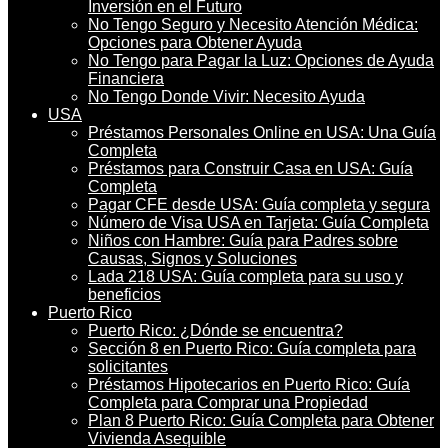
Inversión en el Futuro
No Tengo Seguro y Necesito Atención Médica:
Opciones para Obtener Ayuda
No Tengo para Pagar la Luz: Opciones de Ayuda
Financiera
No Tengo Donde Vivir: Necesito Ayuda
USA
Préstamos Personales Online en USA: Una Guía
Completa
Préstamos para Construir Casa en USA: Guía
Completa
Pagar CFE desde USA: Guía completa y segura
Número de Visa USA en Tarjeta: Guía Completa
Niños con Hambre: Guía para Padres sobre
Causas, Signos y Soluciones
Lada 218 USA: Guía completa para su uso y
beneficios
Puerto Rico
Puerto Rico: ¿Dónde se encuentra?
Sección 8 en Puerto Rico: Guía completa para
solicitantes
Préstamos Hipotecarios en Puerto Rico: Guía
Completa para Comprar una Propiedad
Plan 8 Puerto Rico: Guía Completa para Obtener
Vivienda Asequible