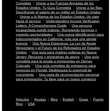
Completa
Unirse a las Fuerzas Armadas de los
Estados Unidos: Tu Guía Completa
Unirse a las filas:
Descifrando el salario de un militar en Estados Unidos
Unirse a la Marina de los Estados Unidos: Un viaje
hacia el servicio
Understanding Income Verification
Letters: A Comprehensive Guide
Una persona
incapacitada puede trabajar: Rompiendo barreras y
creando oportunidades
Una nueva identificación para
indocumentados en California: más que una simple
licencia
Una Nueva Esperanza: La Ley de Ajuste
Venezolano y el Futuro de los Refugiados en Estados
Unidos
Una guía para madres solteras en Nueva
Jersey: Recursos y programas de apoyo
Una guía
completa para la ayuda a inmigrantes en Denver,
Colorado
Una guía completa de préstamos para
negocios en Florida: Desbloquea tu potencial de
crecimiento
Una carta de recomendación personal
para inmigración: Tu llave para un nuevo comienzo
Articulos
Ayudas
Blog
English
Guias
Puerto
Rico
USA