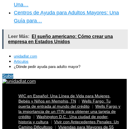
Una…
Centros de Ayuda para Adultos Mayores: Una
Guía para…
Leer Más:
El sueño americano: Cómo crear una
empresa en Estados Unidos
unidadlat.com
Articulos
¿Dónde pedir ayuda para adulto mayor?
Subir
WIC en Español: Una Línea de Vida para Mujeres,
Bebés y Niños en Memphis, TN
Wells Fargo: Tu
puerta de entrada al mundo del crédito
Wells Fargo y
la importancia de un ITIN para obtener una tarjeta de
crédito
Washington D.C.: Una ciudad de poder,
historia y cultura
Vivir con Antecedentes Penales: Un
Camino Dificultoso
Viviendas para Mayores de 55