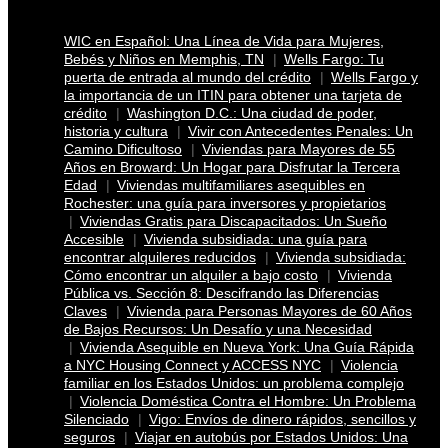
WIC en Español: Una Línea de Vida para Mujeres,
Bebés y Niños en Memphis, TN
Wells Fargo: Tu
puerta de entrada al mundo del crédito
Wells Fargo y
la importancia de un ITIN para obtener una tarjeta de
crédito
Washington D.C.: Una ciudad de poder,
historia y cultura
Vivir con Antecedentes Penales: Un
Camino Dificultoso
Viviendas para Mayores de 55
Años en Broward: Un Hogar para Disfrutar la Tercera
Edad
Viviendas multifamiliares asequibles en
Rochester: una guía para inversores y propietarios
Viviendas Gratis para Discapacitados: Un Sueño
Accesible
Vivienda subsidiada: una guía para
encontrar alquileres reducidos
Vivienda subsidiada:
Cómo encontrar un alquiler a bajo costo
Vivienda
Pública vs. Sección 8: Descifrando las Diferencias
Claves
Vivienda para Personas Mayores de 60 Años
de Bajos Recursos: Un Desafío y una Necesidad
Vivienda Asequible en Nueva York: Una Guía Rápida
a NYC Housing Connect y ACCESS NYC
Violencia
familiar en los Estados Unidos: un problema complejo
Violencia Doméstica Contra el Hombre: Un Problema
Silenciado
Vigo: Envíos de dinero rápidos, sencillos y
seguros
Viajar en autobús por Estados Unidos: Una