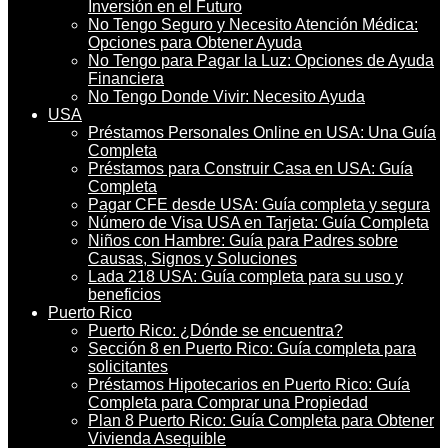
Inversión en el Futuro
No Tengo Seguro y Necesito Atención Médica:
Opciones para Obtener Ayuda
No Tengo para Pagar la Luz: Opciones de Ayuda
Financiera
No Tengo Donde Vivir: Necesito Ayuda
USA
Préstamos Personales Online en USA: Una Guía
Completa
Préstamos para Construir Casa en USA: Guía
Completa
Pagar CFE desde USA: Guía completa y segura
Número de Visa USA en Tarjeta: Guía Completa
Niños con Hambre: Guía para Padres sobre
Causas, Signos y Soluciones
Lada 218 USA: Guía completa para su uso y
beneficios
Puerto Rico
Puerto Rico: ¿Dónde se encuentra?
Sección 8 en Puerto Rico: Guía completa para
solicitantes
Préstamos Hipotecarios en Puerto Rico: Guía
Completa para Comprar una Propiedad
Plan 8 Puerto Rico: Guía Completa para Obtener
Vivienda Asequible