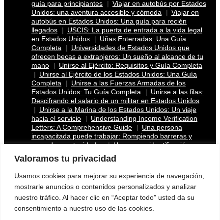
guía para principiantes
Viajar en autobús por Estados
Unidos: una aventura accesible y cómoda
Viajar en
autobús en Estados Unidos: Una guía para recién
llegados
USCIS: La puerta de entrada a la vida legal
en Estados Unidos
Uñas Enterradas: Una Guía
Completa
Universidades de Estados Unidos que
ofrecen becas a extranjeros: Un sueño al alcance de tu
mano
Unirse al Ejército: Requisitos y Guía Completa
Unirse al Ejército de los Estados Unidos: Una Guía
Completa
Unirse a las Fuerzas Armadas de los
Estados Unidos: Tu Guía Completa
Unirse a las filas:
Descifrando el salario de un militar en Estados Unidos
Unirse a la Marina de los Estados Unidos: Un viaje
hacia el servicio
Understanding Income Verification
Letters: A Comprehensive Guide
Una persona
incapacitada puede trabajar: Rompiendo barreras y
creando oportunidades
Una nueva identificación para
indocumentados en California: más que una simple
Valoramos tu privacidad
licencia
Una Nueva Esperanza: La Ley de Ajuste
Venezolano y el Futuro de los Refugiados en Estados
Usamos cookies para mejorar su experiencia de navegación,
Unidos
Una guía para madres solteras en Nueva
mostrarle anuncios o contenidos personalizados y analizar
Jersey: Recursos y programas de apoyo
Una guía
nuestro tráfico. Al hacer clic en “Aceptar todo” usted da su
completa para la ayuda a inmigrantes en Denver,
Colorado
Una guía completa de préstamos para
consentimiento a nuestro uso de las cookies.
negocios en Florida: Desbloquea tu potencial de