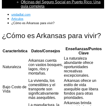
Oficinas del Seguro Social en Puerto Rico: Una
guía completa
unidadlat.com
Articulos
¿Cómo es Arkansas para vivir?
¿Cómo es Arkansas para vivir?
Enseñanzas/Puntos
Característica
Datos/Consejos
Clave
La naturaleza
Arkansas cuenta
abundante ofrece
con vastos bosques,
Naturaleza
oportunidades
lagos, ríos y
recreativas
montañas.
excepcionales.
La vivienda, los
Arkansas ofrece un
comestibles y el
estilo de vida
Bajo Costo de
transporte son
asequible que libera
Vida
significativamente
fondos para otras
más asequibles.
prioridades.
Arkansas brinda
La manufactura, la