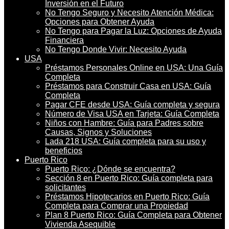
Inversión en el Futuro
No Tengo Seguro y Necesito Atención Médica:
Opciones para Obtener Ayuda
No Tengo para Pagar la Luz: Opciones de Ayuda
Financiera
No Tengo Donde Vivir: Necesito Ayuda
USA
Préstamos Personales Online en USA: Una Guía
Completa
Préstamos para Construir Casa en USA: Guía
Completa
Pagar CFE desde USA: Guía completa y segura
Número de Visa USA en Tarjeta: Guía Completa
Niños con Hambre: Guía para Padres sobre
Causas, Signos y Soluciones
Lada 218 USA: Guía completa para su uso y
beneficios
Puerto Rico
Puerto Rico: ¿Dónde se encuentra?
Sección 8 en Puerto Rico: Guía completa para
solicitantes
Préstamos Hipotecarios en Puerto Rico: Guía
Completa para Comprar una Propiedad
Plan 8 Puerto Rico: Guía Completa para Obtener
Vivienda Asequible