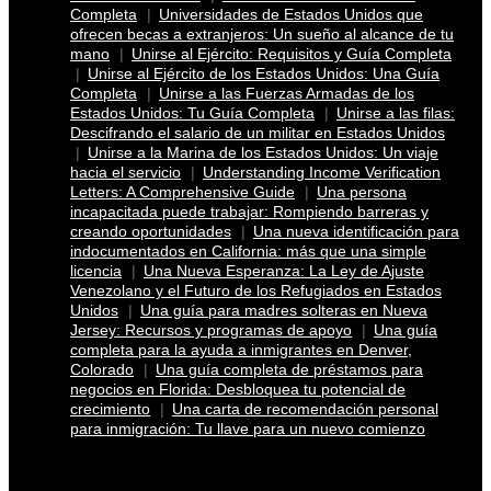
Completa
Universidades de Estados Unidos que
ofrecen becas a extranjeros: Un sueño al alcance de tu
mano
Unirse al Ejército: Requisitos y Guía Completa
Unirse al Ejército de los Estados Unidos: Una Guía
Completa
Unirse a las Fuerzas Armadas de los
Estados Unidos: Tu Guía Completa
Unirse a las filas:
Descifrando el salario de un militar en Estados Unidos
Unirse a la Marina de los Estados Unidos: Un viaje
hacia el servicio
Understanding Income Verification
Letters: A Comprehensive Guide
Una persona
incapacitada puede trabajar: Rompiendo barreras y
creando oportunidades
Una nueva identificación para
indocumentados en California: más que una simple
licencia
Una Nueva Esperanza: La Ley de Ajuste
Venezolano y el Futuro de los Refugiados en Estados
Unidos
Una guía para madres solteras en Nueva
Jersey: Recursos y programas de apoyo
Una guía
completa para la ayuda a inmigrantes en Denver,
Colorado
Una guía completa de préstamos para
negocios en Florida: Desbloquea tu potencial de
crecimiento
Una carta de recomendación personal
para inmigración: Tu llave para un nuevo comienzo