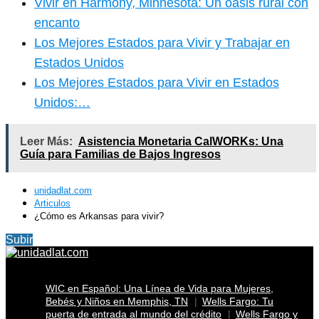
Vivir en Harmony, Minnesota: Un oasis rural con
encanto
Los Mejores Estados para Vivir y Trabajar en
Estados Unidos
Los Mejores Estados para Vivir en Estados
Unidos:…
Leer Más:
Asistencia Monetaria CalWORKs: Una
Guía para Familias de Bajos Ingresos
unidadlat.com
Articulos
¿Cómo es Arkansas para vivir?
Subir
WIC en Español: Una Línea de Vida para Mujeres,
Bebés y Niños en Memphis, TN
Wells Fargo: Tu
puerta de entrada al mundo del crédito
Wells Fargo y