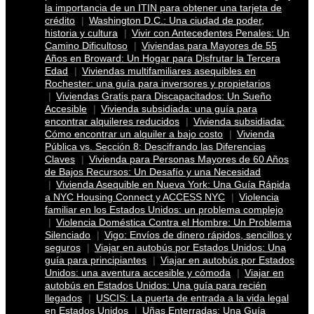
la importancia de un ITIN para obtener una tarjeta de
crédito
Washington D.C.: Una ciudad de poder,
historia y cultura
Vivir con Antecedentes Penales: Un
Camino Dificultoso
Viviendas para Mayores de 55
Años en Broward: Un Hogar para Disfrutar la Tercera
Edad
Viviendas multifamiliares asequibles en
Rochester: una guía para inversores y propietarios
Viviendas Gratis para Discapacitados: Un Sueño
Accesible
Vivienda subsidiada: una guía para
encontrar alquileres reducidos
Vivienda subsidiada:
Cómo encontrar un alquiler a bajo costo
Vivienda
Pública vs. Sección 8: Descifrando las Diferencias
Claves
Vivienda para Personas Mayores de 60 Años
de Bajos Recursos: Un Desafío y una Necesidad
Vivienda Asequible en Nueva York: Una Guía Rápida
a NYC Housing Connect y ACCESS NYC
Violencia
familiar en los Estados Unidos: un problema complejo
Violencia Doméstica Contra el Hombre: Un Problema
Silenciado
Vigo: Envíos de dinero rápidos, sencillos y
seguros
Viajar en autobús por Estados Unidos: Una
guía para principiantes
Viajar en autobús por Estados
Unidos: una aventura accesible y cómoda
Viajar en
autobús en Estados Unidos: Una guía para recién
llegados
USCIS: La puerta de entrada a la vida legal
en Estados Unidos
Uñas Enterradas: Una Guía