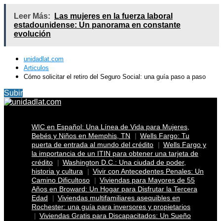
Leer Más:
Las mujeres en la fuerza laboral
estadounidense: Un panorama en constante
evolución
unidadlat.com
Articulos
Cómo solicitar el retiro del Seguro Social: una guía paso a paso
Subir
WIC en Español: Una Línea de Vida para Mujeres,
Bebés y Niños en Memphis, TN
Wells Fargo: Tu
puerta de entrada al mundo del crédito
Wells Fargo y
la importancia de un ITIN para obtener una tarjeta de
crédito
Washington D.C.: Una ciudad de poder,
historia y cultura
Vivir con Antecedentes Penales: Un
Camino Dificultoso
Viviendas para Mayores de 55
Años en Broward: Un Hogar para Disfrutar la Tercera
Edad
Viviendas multifamiliares asequibles en
Rochester: una guía para inversores y propietarios
Viviendas Gratis para Discapacitados: Un Sueño