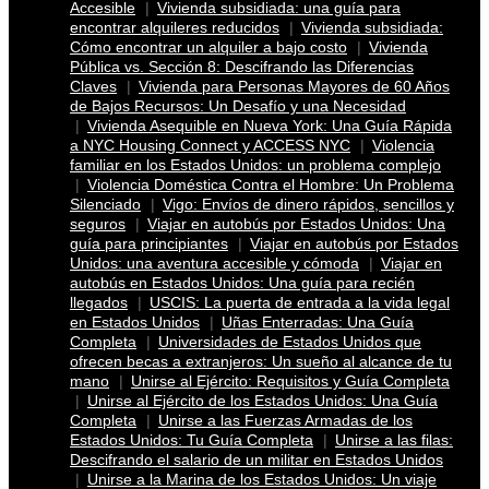
Accesible
Vivienda subsidiada: una guía para
encontrar alquileres reducidos
Vivienda subsidiada:
Cómo encontrar un alquiler a bajo costo
Vivienda
Pública vs. Sección 8: Descifrando las Diferencias
Claves
Vivienda para Personas Mayores de 60 Años
de Bajos Recursos: Un Desafío y una Necesidad
Vivienda Asequible en Nueva York: Una Guía Rápida
a NYC Housing Connect y ACCESS NYC
Violencia
familiar en los Estados Unidos: un problema complejo
Violencia Doméstica Contra el Hombre: Un Problema
Silenciado
Vigo: Envíos de dinero rápidos, sencillos y
seguros
Viajar en autobús por Estados Unidos: Una
guía para principiantes
Viajar en autobús por Estados
Unidos: una aventura accesible y cómoda
Viajar en
autobús en Estados Unidos: Una guía para recién
llegados
USCIS: La puerta de entrada a la vida legal
en Estados Unidos
Uñas Enterradas: Una Guía
Completa
Universidades de Estados Unidos que
ofrecen becas a extranjeros: Un sueño al alcance de tu
mano
Unirse al Ejército: Requisitos y Guía Completa
Unirse al Ejército de los Estados Unidos: Una Guía
Completa
Unirse a las Fuerzas Armadas de los
Estados Unidos: Tu Guía Completa
Unirse a las filas:
Descifrando el salario de un militar en Estados Unidos
Unirse a la Marina de los Estados Unidos: Un viaje