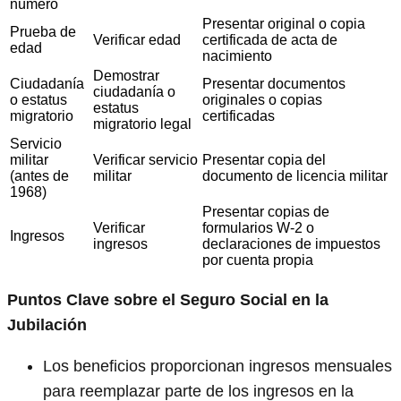
número
Presentar original o copia
Prueba de
Verificar edad
certificada de acta de
edad
nacimiento
Demostrar
Ciudadanía
Presentar documentos
ciudadanía o
o estatus
originales o copias
estatus
migratorio
certificadas
migratorio legal
Servicio
militar
Verificar servicio
Presentar copia del
(antes de
militar
documento de licencia militar
1968)
Presentar copias de
Verificar
formularios W-2 o
Ingresos
ingresos
declaraciones de impuestos
por cuenta propia
Puntos Clave sobre el Seguro Social en la
Jubilación
Los beneficios proporcionan ingresos mensuales
para reemplazar parte de los ingresos en la