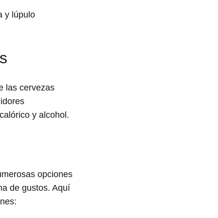
 y lúpulo
as
e las cervezas
midores
alórico y alcohol.
numerosas opciones
ma de gustos. Aquí
ones: