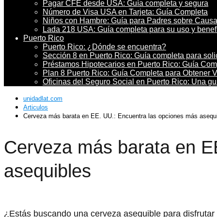
Pagar CFE desde USA: Guía completa y segura
Número de Visa USA en Tarjeta: Guía Completa
Niños con Hambre: Guía para Padres sobre Causa
Lada 218 USA: Guía completa para su uso y benef
Puerto Rico
Puerto Rico: ¿Dónde se encuentra?
Sección 8 en Puerto Rico: Guía completa para soli
Préstamos Hipotecarios en Puerto Rico: Guía Co
Plan 8 Puerto Rico: Guía Completa para Obtener 
Oficinas del Seguro Social en Puerto Rico: Una g
unidadlat.com
Articulos
Cerveza más barata en EE. UU.: Encuentra las opciones más asequ
Cerveza más barata en EE
asequibles
¿Estás buscando una cerveza asequible para disfrutar 