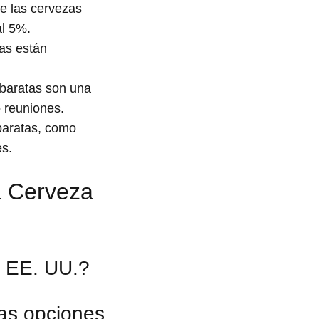
e las cervezas
al 5%.
as están
baratas son una
o reuniones.
baratas, como
es.
a Cerveza
n EE. UU.?
as opciones