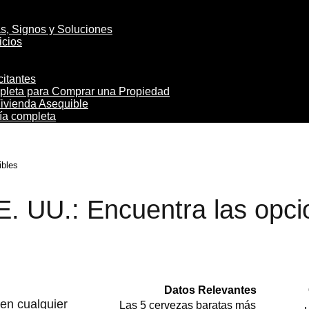
s, Signos y Soluciones
icios
citantes
mpleta para Comprar una Propiedad
Vivienda Asequible
uía completa
ibles
. UU.: Encuentra las opc
Datos Relevantes
en cualquier
Las 5 cervezas baratas más