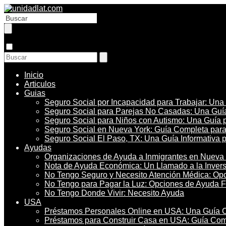
Inicio
Articulos
Guias
Seguro Social por Incapacidad para Trabajar: Una
Seguro Social para Parejas No Casadas: Una Guía
Seguro Social para Niños con Autismo: Una Guía 
Seguro Social en Nueva York: Guía Completa par
Seguro Social El Paso, TX: Una Guía Informativa 
Ayudas
Organizaciones de Ayuda a Inmigrantes en Nueva 
Nota de Ayuda Económica: Un Llamado a la Inversi
No Tengo Seguro y Necesito Atención Médica: Op
No Tengo para Pagar la Luz: Opciones de Ayuda F
No Tengo Donde Vivir: Necesito Ayuda
USA
Préstamos Personales Online en USA: Una Guía 
Préstamos para Construir Casa en USA: Guía Com