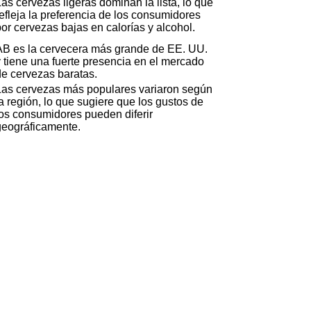
as cervezas ligeras dominan la lista, lo que
refleja la preferencia de los consumidores
por cervezas bajas en calorías y alcohol.
AB es la cervecera más grande de EE. UU.
y tiene una fuerte presencia en el mercado
de cervezas baratas.
Las cervezas más populares variaron según
a región, lo que sugiere que los gustos de
los consumidores pueden diferir
geográficamente.