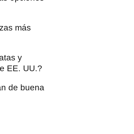
ezas más
atas y
de EE. UU.?
an de buena