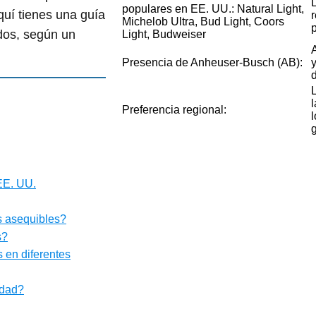
L
populares en EE. UU.: Natural Light,
uí tienes una guía
Michelob Ultra, Bud Light, Coors
dos, según un
Light, Budweiser
Presencia de Anheuser-Busch (AB):
l
Preferencia regional:
EE. UU.
s asequibles?
s?
 en diferentes
idad?