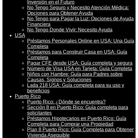
Inversión en el Futuro
No Tengo Seguro y Necesito Atención Médica:
Opciones para Obtener Ayuda
No Tengo para Pagar la Luz: Opciones de Ayuda
Financiera
No Tengo Donde Vivir: Necesito Ayuda
USA
Préstamos Personales Online en USA: Una Guía
Completa
Préstamos para Construir Casa en USA: Guía
Completa
Pagar CFE desde USA: Guía completa y segura
Número de Visa USA en Tarjeta: Guía Completa
Niños con Hambre: Guía para Padres sobre
Causas, Signos y Soluciones
Lada 218 USA: Guía completa para su uso y
beneficios
Puerto Rico
Puerto Rico: ¿Dónde se encuentra?
Sección 8 en Puerto Rico: Guía completa para
solicitantes
Préstamos Hipotecarios en Puerto Rico: Guía
Completa para Comprar una Propiedad
Plan 8 Puerto Rico: Guía Completa para Obtener
Vivienda Asequible