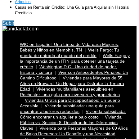
Articulos
Casas en Renta sin Crédito: Una Guía para Alquilar sin Historial
Crediticio
Subir
WIC en Español: Una Línea de Vida para Mujeres,
Bebés y Niños en Memphis, TN
Wells Fargo: Tu
puerta de entrada al mundo del crédito
Wells Fargo y
la importancia de un ITIN para obtener una tarjeta de
crédito
Washington D.C.: Una ciudad de poder,
historia y cultura
Vivir con Antecedentes Penales: Un
Camino Dificultoso
Viviendas para Mayores de 55
Años en Broward: Un Hogar para Disfrutar la Tercera
Edad
Viviendas multifamiliares asequibles en
Rochester: una guía para inversores y propietarios
Viviendas Gratis para Discapacitados: Un Sueño
Accesible
Vivienda subsidiada: una guía para
encontrar alquileres reducidos
Vivienda subsidiada:
Cómo encontrar un alquiler a bajo costo
Vivienda
Pública vs. Sección 8: Descifrando las Diferencias
Claves
Vivienda para Personas Mayores de 60 Años
de Bajos Recursos: Un Desafío y una Necesidad