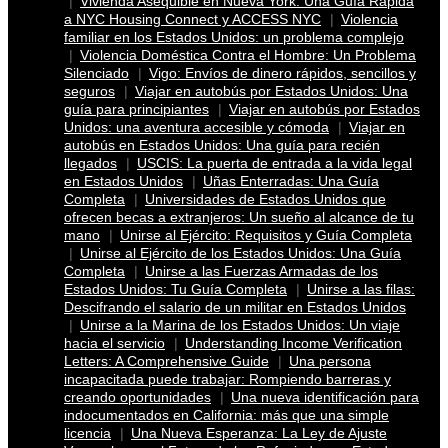
Vivienda Asequible en Nueva York: Una Guía Rápida
a NYC Housing Connect y ACCESS NYC
Violencia
familiar en los Estados Unidos: un problema complejo
Violencia Doméstica Contra el Hombre: Un Problema
Silenciado
Vigo: Envíos de dinero rápidos, sencillos y
seguros
Viajar en autobús por Estados Unidos: Una
guía para principiantes
Viajar en autobús por Estados
Unidos: una aventura accesible y cómoda
Viajar en
autobús en Estados Unidos: Una guía para recién
llegados
USCIS: La puerta de entrada a la vida legal
en Estados Unidos
Uñas Enterradas: Una Guía
Completa
Universidades de Estados Unidos que
ofrecen becas a extranjeros: Un sueño al alcance de tu
mano
Unirse al Ejército: Requisitos y Guía Completa
Unirse al Ejército de los Estados Unidos: Una Guía
Completa
Unirse a las Fuerzas Armadas de los
Estados Unidos: Tu Guía Completa
Unirse a las filas:
Descifrando el salario de un militar en Estados Unidos
Unirse a la Marina de los Estados Unidos: Un viaje
hacia el servicio
Understanding Income Verification
Letters: A Comprehensive Guide
Una persona
incapacitada puede trabajar: Rompiendo barreras y
creando oportunidades
Una nueva identificación para
indocumentados en California: más que una simple
licencia
Una Nueva Esperanza: La Ley de Ajuste