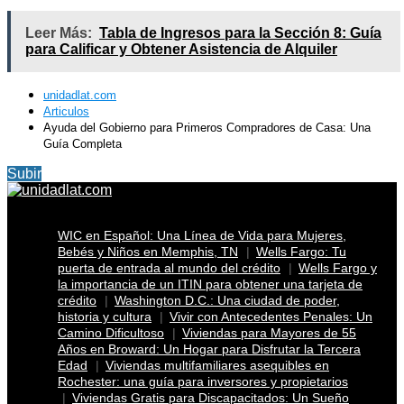
Leer Más:
Tabla de Ingresos para la Sección 8: Guía
para Calificar y Obtener Asistencia de Alquiler
unidadlat.com
Articulos
Ayuda del Gobierno para Primeros Compradores de Casa: Una
Guía Completa
Subir
WIC en Español: Una Línea de Vida para Mujeres,
Bebés y Niños en Memphis, TN
Wells Fargo: Tu
puerta de entrada al mundo del crédito
Wells Fargo y
la importancia de un ITIN para obtener una tarjeta de
crédito
Washington D.C.: Una ciudad de poder,
historia y cultura
Vivir con Antecedentes Penales: Un
Camino Dificultoso
Viviendas para Mayores de 55
Años en Broward: Un Hogar para Disfrutar la Tercera
Edad
Viviendas multifamiliares asequibles en
Rochester: una guía para inversores y propietarios
Viviendas Gratis para Discapacitados: Un Sueño