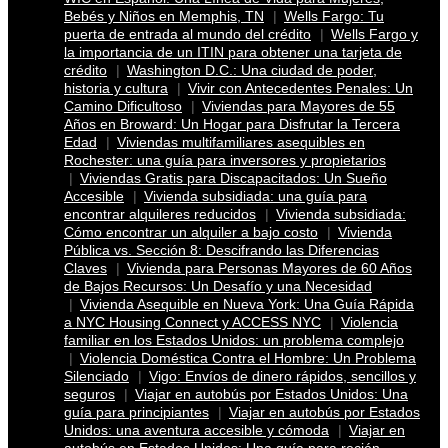
Bebés y Niños en Memphis, TN
Wells Fargo: Tu
puerta de entrada al mundo del crédito
Wells Fargo y
la importancia de un ITIN para obtener una tarjeta de
crédito
Washington D.C.: Una ciudad de poder,
historia y cultura
Vivir con Antecedentes Penales: Un
Camino Dificultoso
Viviendas para Mayores de 55
Años en Broward: Un Hogar para Disfrutar la Tercera
Edad
Viviendas multifamiliares asequibles en
Rochester: una guía para inversores y propietarios
Viviendas Gratis para Discapacitados: Un Sueño
Accesible
Vivienda subsidiada: una guía para
encontrar alquileres reducidos
Vivienda subsidiada:
Cómo encontrar un alquiler a bajo costo
Vivienda
Pública vs. Sección 8: Descifrando las Diferencias
Claves
Vivienda para Personas Mayores de 60 Años
de Bajos Recursos: Un Desafío y una Necesidad
Vivienda Asequible en Nueva York: Una Guía Rápida
a NYC Housing Connect y ACCESS NYC
Violencia
familiar en los Estados Unidos: un problema complejo
Violencia Doméstica Contra el Hombre: Un Problema
Silenciado
Vigo: Envíos de dinero rápidos, sencillos y
seguros
Viajar en autobús por Estados Unidos: Una
guía para principiantes
Viajar en autobús por Estados
Unidos: una aventura accesible y cómoda
Viajar en