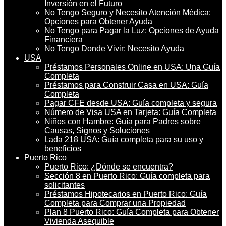
Inversión en el Futuro
No Tengo Seguro y Necesito Atención Médica:
Opciones para Obtener Ayuda
No Tengo para Pagar la Luz: Opciones de Ayuda
Financiera
No Tengo Donde Vivir: Necesito Ayuda
USA
Préstamos Personales Online en USA: Una Guía
Completa
Préstamos para Construir Casa en USA: Guía
Completa
Pagar CFE desde USA: Guía completa y segura
Número de Visa USA en Tarjeta: Guía Completa
Niños con Hambre: Guía para Padres sobre
Causas, Signos y Soluciones
Lada 218 USA: Guía completa para su uso y
beneficios
Puerto Rico
Puerto Rico: ¿Dónde se encuentra?
Sección 8 en Puerto Rico: Guía completa para
solicitantes
Préstamos Hipotecarios en Puerto Rico: Guía
Completa para Comprar una Propiedad
Plan 8 Puerto Rico: Guía Completa para Obtener
Vivienda Asequible