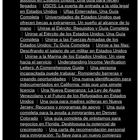
autobús en Estados Unidos: Una guía para recién
llegados
USCIS: La puerta de entrada a la vida legal
en Estados Unidos
Uñas Enterradas: Una Guía
Completa
Universidades de Estados Unidos que
ofrecen becas a extranjeros: Un sueño al alcance de tu
mano
Unirse al Ejército: Requisitos y Guía Completa
Unirse al Ejército de los Estados Unidos: Una Guía
Completa
Unirse a las Fuerzas Armadas de los
Estados Unidos: Tu Guía Completa
Unirse a las filas:
Descifrando el salario de un militar en Estados Unidos
Unirse a la Marina de los Estados Unidos: Un viaje
hacia el servicio
Understanding Income Verification
Letters: A Comprehensive Guide
Una persona
incapacitada puede trabajar: Rompiendo barreras y
creando oportunidades
Una nueva identificación para
indocumentados en California: más que una simple
licencia
Una Nueva Esperanza: La Ley de Ajuste
Venezolano y el Futuro de los Refugiados en Estados
Unidos
Una guía para madres solteras en Nueva
Jersey: Recursos y programas de apoyo
Una guía
completa para la ayuda a inmigrantes en Denver,
Colorado
Una guía completa de préstamos para
negocios en Florida: Desbloquea tu potencial de
crecimiento
Una carta de recomendación personal
para inmigración: Tu llave para un nuevo comienzo